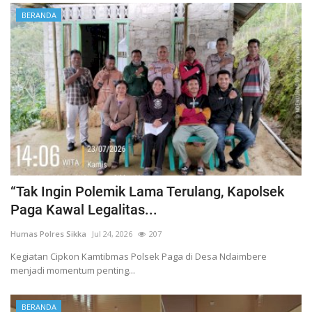
BERANDA
“Tak Ingin Polemik Lama Terulang, Kapolsek
Paga Kawal Legalitas...
Humas Polres Sikka
Jul 24, 2026
207
Kegiatan Cipkon Kamtibmas Polsek Paga di Desa Ndaimbere
menjadi momentum penting...
BERANDA