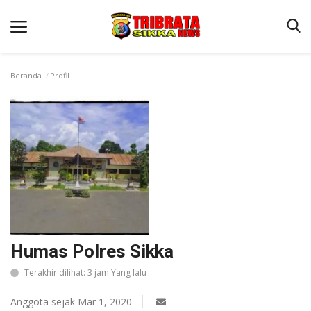
Beranda
Profil
Beranda
Terms & Conditions
Reskrim
Binkam
Lantas
Polisi Kita
Humas Polres Sikka
Giat Ops
Terakhir dilihat: 3 jam Yang lalu
Anggota sejak Mar 1, 2020