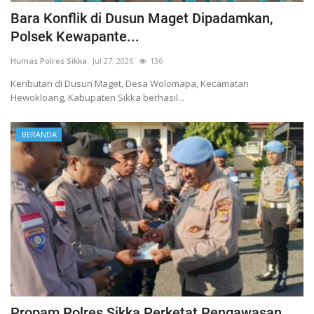
Bara Konflik di Dusun Maget Dipadamkan,
Polsek Kewapante...
Humas Polres Sikka
Jul 27, 2026
136
Keributan di Dusun Maget, Desa Wolomapa, Kecamatan
Hewokloang, Kabupaten Sikka berhasil...
BERANDA
Propam Polres Sikka Perketat Pengawasan