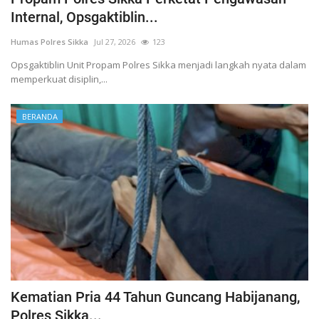
Internal, Opsgaktiblin...
Humas Polres Sikka
Jul 27, 2026
123
Opsgaktiblin Unit Propam Polres Sikka menjadi langkah nyata dalam
memperkuat disiplin,...
BERANDA
Kematian Pria 44 Tahun Guncang Habijanang,
Polres Sikka...