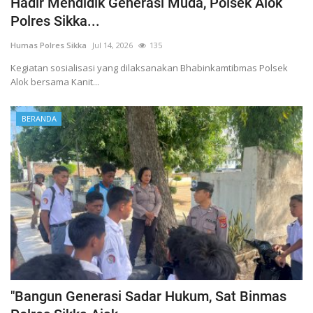
Hadir Mendidik Generasi Muda, Polsek Alok
Polres Sikka...
Humas Polres Sikka
Jul 14, 2026
135
Kegiatan sosialisasi yang dilaksanakan Bhabinkamtibmas Polsek
Alok bersama Kanit...
BERANDA
"Bangun Generasi Sadar Hukum, Sat Binmas