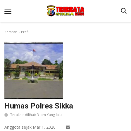
Beranda
Profil
Beranda
Terms & Conditions
Reskrim
Binkam
Lantas
Polisi Kita
Humas Polres Sikka
Giat Ops
Terakhir dilihat: 3 jam Yang lalu
Anggota sejak Mar 1, 2020