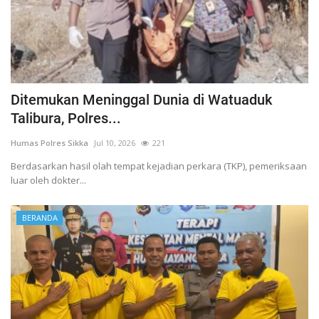
Ditemukan Meninggal Dunia di Watuaduk
Talibura, Polres...
Humas Polres Sikka
Jul 10, 2026
221
Berdasarkan hasil olah tempat kejadian perkara (TKP), pemeriksaan
luar oleh dokter...
BERANDA