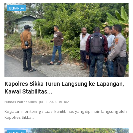
BERANDA
Kapolres Sikka Turun Langsung ke Lapangan,
Kawal Stabilitas...
Humas Polres Sikka
Jul 11, 2026
182
Kegiatan monitoring situasi kamtibmas yang dipimpin langsung oleh
Kapolres Sikka...
BERANDA