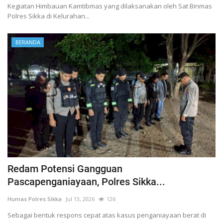
Kegiatan Himbauan Kamtibmas yang dilaksanakan oleh Sat Binmas
Polres Sikka di Kelurahan...
BERANDA
Redam Potensi Gangguan
Pascapenganiayaan, Polres Sikka...
Humas Polres Sikka
Jul 13, 2026
126
Sebagai bentuk respons cepat atas kasus penganiayaan berat di