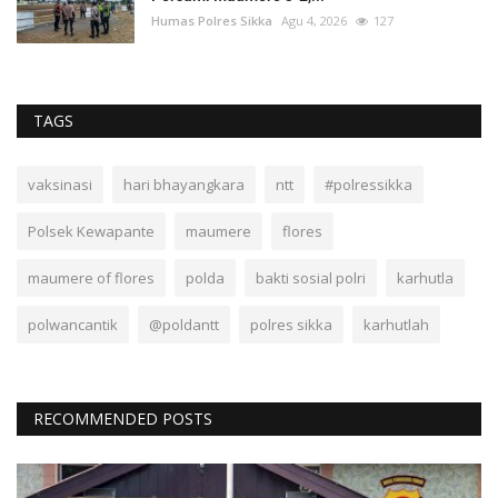
Humas Polres Sikka
Agu 4, 2026
127
TAGS
vaksinasi
hari bhayangkara
ntt
#polressikka
Polsek Kewapante
maumere
flores
maumere of flores
polda
bakti sosial polri
karhutla
polwancantik
@poldantt
polres sikka
karhutlah
RECOMMENDED POSTS