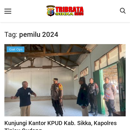
Tag:
pemilu 2024
Beranda
Giat Ops
Terms & Conditions
Reskrim
Binkam
Lantas
Polisi Kita
Giat Ops
Kunjungi Kantor KPUD Kab. Sikka, Kapolres