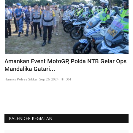
Amankan Event MotoGP, Polda NTB Gelar Ops
C
Mandalika Gatari...
P
Humas Polres Sikka
Sep 26, 2024
504
Hu
KALENDER KEGIATAN