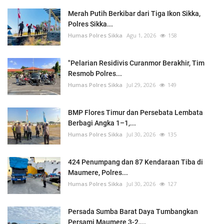
Merah Putih Berkibar dari Tiga Ikon Sikka,
Polres Sikka...
Humas Polres Sikka
Agu 1, 2026
158
"Pelarian Residivis Curanmor Berakhir, Tim
Resmob Polres...
Humas Polres Sikka
Jul 29, 2026
149
BMP Flores Timur dan Persebata Lembata
Berbagi Angka 1–1,...
Humas Polres Sikka
Jul 30, 2026
135
424 Penumpang dan 87 Kendaraan Tiba di
Maumere, Polres...
Humas Polres Sikka
Jul 30, 2026
127
Persada Sumba Barat Daya Tumbangkan
Persami Maumere 3-2,...