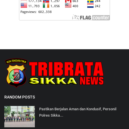
RANDOM POSTS
Pastikan Berjalan Aman dan Kondusif, Personil
Polres Sikka...