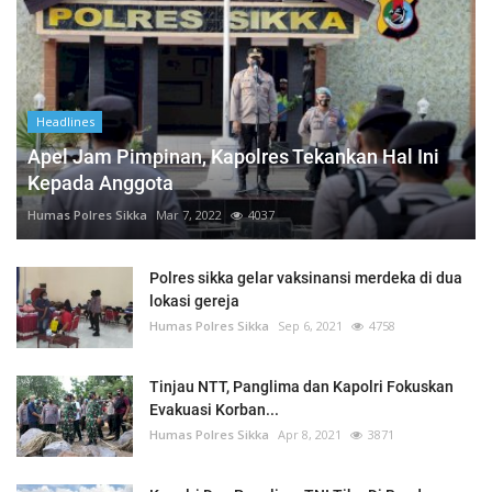
Headlines
Apel Jam Pimpinan, Kapolres Tekankan Hal Ini
Kepada Anggota
Humas Polres Sikka
Mar 7, 2022
4037
Polres sikka gelar vaksinansi merdeka di dua
lokasi gereja
Humas Polres Sikka
Sep 6, 2021
4758
Tinjau NTT, Panglima dan Kapolri Fokuskan
Evakuasi Korban...
Humas Polres Sikka
Apr 8, 2021
3871