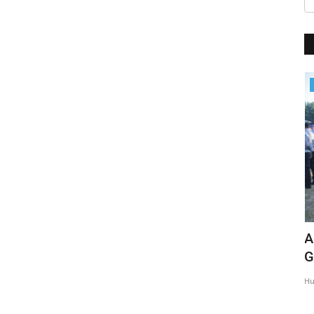
BERANDA
ilot
Apel Jam Pimpinan, Kapolres Kembali
A
Tekankan Hal Ini Kepada...
G
Humas Polres Sikka
Apr 25, 2022
999
Hu