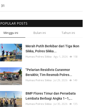
31
POPULAR POSTS
Minggu ini
Bulan ini
Tahun ini
Merah Putih Berkibar dari Tiga Ikon
Sikka, Polres Sikka...
Humas Polres Sikka
Agu 1, 2026
158
"Pelarian Residivis Curanmor
Berakhir, Tim Resmob Polres...
Humas Polres Sikka
Jul 29, 2026
149
BMP Flores Timur dan Persebata
Lembata Berbagi Angka 1–1,...
Humas Polres Sikka
Jul 30, 2026
135