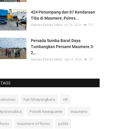
424 Penumpang dan 87 Kendaraan
Tiba di Maumere, Polres...
Humas Polres Sikka
Jul 30, 2026
127
Persada Sumba Barat Daya
Tumbangkan Persami Maumere 3-
2,...
Humas Polres Sikka
Agu 4, 2026
127
TAGS
vaksinasi
hari bhayangkara
ntt
#polressikka
Polsek Kewapante
maumere
flores
maumere of flores
polda