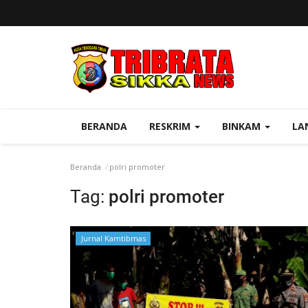
BERANDA
RESKRIM
BINKAM
LA
Beranda
polri promoter
Tag:
polri promoter
Jurnal Kamtibmas