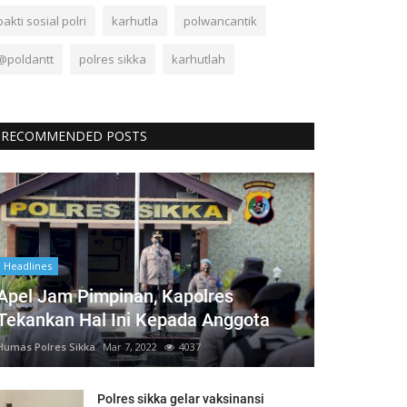
bakti sosial polri
karhutla
polwancantik
@poldantt
polres sikka
karhutlah
RECOMMENDED POSTS
Headlines
Apel Jam Pimpinan, Kapolres
Tekankan Hal Ini Kepada Anggota
Humas Polres Sikka
Mar 7, 2022
4037
Polres sikka gelar vaksinansi