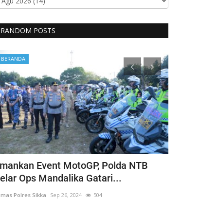
RANDOM POSTS
BERANDA
BERANDA
mankan Event MotoGP, Polda NTB
Cegah Fatal
elar Ops Mandalika Gatari...
Personel P
mas Polres Sikka
Sep 26, 2024
504
Humas Polres Sik