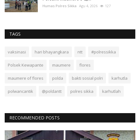
Humas Polres Sikka
Agu 4, 2026
127
TAGS
vaksinasi
hari bhayangkara
ntt
#polressikka
Polsek Kewapante
maumere
flores
maumere of flores
polda
bakti sosial polri
karhutla
polwancantik
@poldantt
polres sikka
karhutlah
RECOMMENDED POSTS