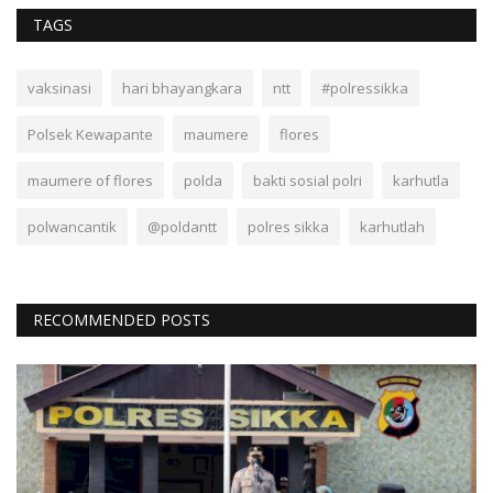
TAGS
vaksinasi
hari bhayangkara
ntt
#polressikka
Polsek Kewapante
maumere
flores
maumere of flores
polda
bakti sosial polri
karhutla
polwancantik
@poldantt
polres sikka
karhutlah
RECOMMENDED POSTS