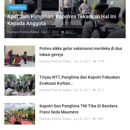
Headlines
Apel Jam Pimpinan, Kapolres Tekankan Hal Ini
Kepada Anggota
Humas Polres Sikka
Mar 7, 2022
4037
Polres sikka gelar vaksinansi merdeka di dua
lokasi gereja
Humas Polres Sikka
Sep 6, 2021
4758
Tinjau NTT, Panglima dan Kapolri Fokuskan
Evakuasi Korban...
Humas Polres Sikka
Apr 8, 2021
3871
Kapolri Dan Panglima TNI Tiba Di Bandara
Frans Seda Maumere
Humas Polres Sikka
Apr 8, 2021
4487