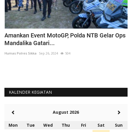
Amankan Event MotoGP, Polda NTB Gelar Ops
C
Mandalika Gatari...
P
Humas Polres Sikka
Sep 26, 2024
504
Hu
KALENDER KEGIATAN
August 2026
Mon
Tue
Wed
Thu
Fri
Sat
Sun