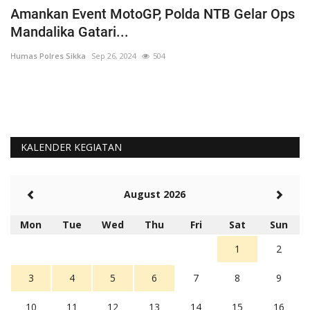
Amankan Event MotoGP, Polda NTB Gelar Ops
C
Mandalika Gatari...
P
Humas Polres Sikka
Sep 26, 2024
504
Hu
KALENDER KEGIATAN
August 2026
Mon
Tue
Wed
Thu
Fri
Sat
Sun
1
2
3
4
5
6
7
8
9
10
11
12
13
14
15
16