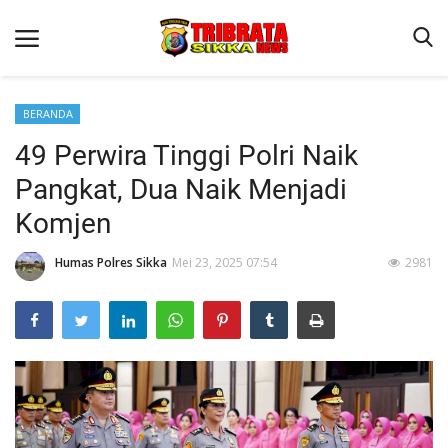
BERANDA
49 Perwira Tinggi Polri Naik
Beranda
Pangkat, Dua Naik Menjadi
Terms & Conditions
Komjen
Reskrim
Humas Polres Sikka
Mei 23, 2025 07:54
2981
Binkam
Lantas
Polisi Kita
Giat Ops