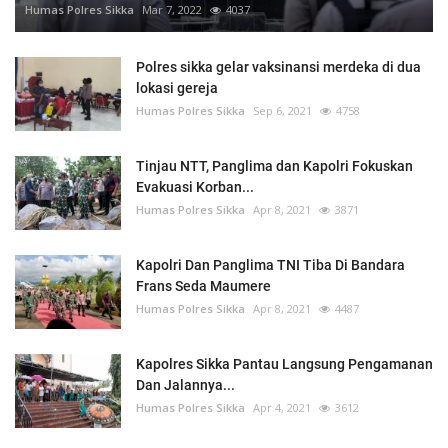
Humas Polres Sikka
Mar 7, 2022
4037
Polres sikka gelar vaksinansi merdeka di dua
lokasi gereja
Humas Polres Sikka
Sep 6, 2021
4758
Tinjau NTT, Panglima dan Kapolri Fokuskan
Evakuasi Korban...
Humas Polres Sikka
Apr 8, 2021
3871
Kapolri Dan Panglima TNI Tiba Di Bandara
Frans Seda Maumere
Humas Polres Sikka
Apr 8, 2021
4487
Kapolres Sikka Pantau Langsung Pengamanan
Dan Jalannya...
Humas Polres Sikka
Apr 4, 2021
3612