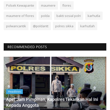
Polsek Kewapante
maumere
flores
maumere of flores
polda
bakti sosial polri
karhutla
polwancantik
@poldantt
polres sikka
karhutlah
RECOMMENDED POSTS
Headlines
Apel Jam Pimpinan, Kapolres Tekankan Hal Ini
Kepada Anggota