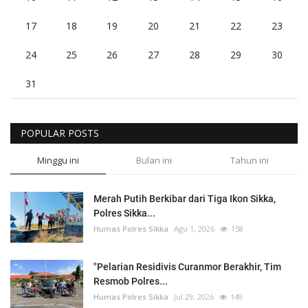
17
18
19
20
21
22
23
24
25
26
27
28
29
30
31
POPULAR POSTS
Minggu ini
Bulan ini
Tahun ini
Merah Putih Berkibar dari Tiga Ikon Sikka,
Polres Sikka...
Humas Polres Sikka
Agu 1, 2026
158
"Pelarian Residivis Curanmor Berakhir, Tim
Resmob Polres...
Humas Polres Sikka
Jul 29, 2026
149