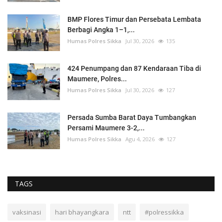
BMP Flores Timur dan Persebata Lembata
Berbagi Angka 1–1,...
Humas Polres Sikka
Jul 30, 2026
135
424 Penumpang dan 87 Kendaraan Tiba di
Maumere, Polres...
Humas Polres Sikka
Jul 30, 2026
127
Persada Sumba Barat Daya Tumbangkan
Persami Maumere 3-2,...
Humas Polres Sikka
Agu 4, 2026
127
TAGS
vaksinasi
hari bhayangkara
ntt
#polressikka