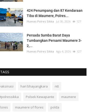
424 Penumpang dan 87 Kendaraan
Tiba di Maumere, Polres...
Humas Polres Sikka
Jul 30, 2026
127
Persada Sumba Barat Daya
Tumbangkan Persami Maumere 3-
2,...
Humas Polres Sikka
Agu 4, 2026
127
TAGS
vaksinasi
hari bhayangkara
ntt
#polressikka
Polsek Kewapante
maumere
flores
maumere of flores
polda