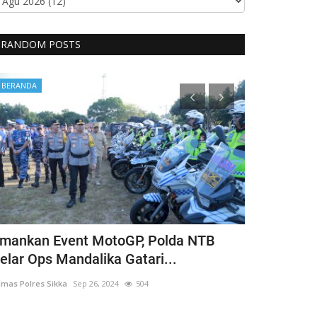
RANDOM POSTS
BERANDA
BERANDA
mankan Event MotoGP, Polda NTB
Cegah Fatal
elar Ops Mandalika Gatari...
Personel P
mas Polres Sikka
Sep 26, 2024
504
Humas Polres Sik