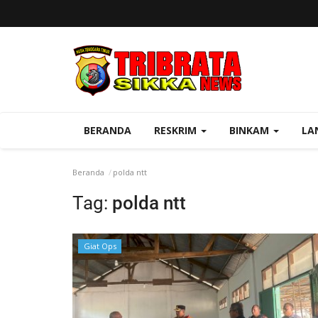
BERANDA
RESKRIM
BINKAM
LA
Beranda
polda ntt
Tag:
polda ntt
Giat Ops