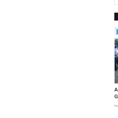
BERANDA
ilot
Apel Jam Pimpinan, Kapolres Kembali
A
Tekankan Hal Ini Kepada...
G
Humas Polres Sikka
Apr 25, 2022
999
Hu