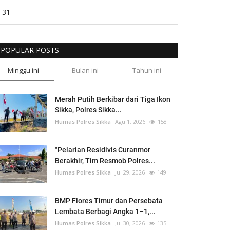
31
POPULAR POSTS
Minggu ini
Bulan ini
Tahun ini
Merah Putih Berkibar dari Tiga Ikon
Sikka, Polres Sikka...
Humas Polres Sikka
Agu 1, 2026
158
"Pelarian Residivis Curanmor
Berakhir, Tim Resmob Polres...
Humas Polres Sikka
Jul 29, 2026
149
BMP Flores Timur dan Persebata
Lembata Berbagi Angka 1–1,...
Humas Polres Sikka
Jul 30, 2026
135