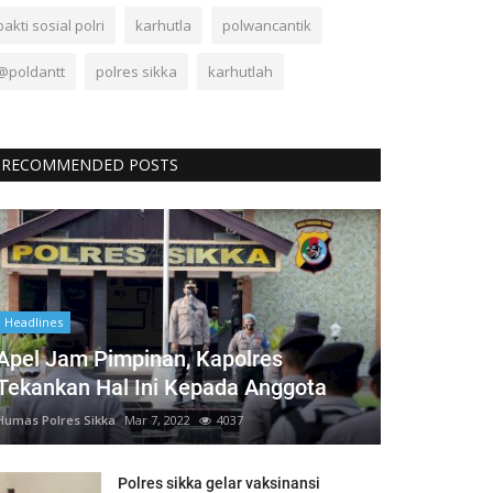
bakti sosial polri
karhutla
polwancantik
@poldantt
polres sikka
karhutlah
RECOMMENDED POSTS
Headlines
Apel Jam Pimpinan, Kapolres
Tekankan Hal Ini Kepada Anggota
Humas Polres Sikka
Mar 7, 2022
4037
Polres sikka gelar vaksinansi