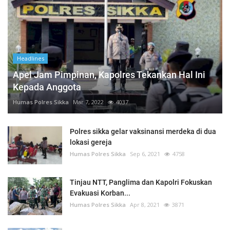
Headlines
Apel Jam Pimpinan, Kapolres Tekankan Hal Ini
Kepada Anggota
Humas Polres Sikka
Mar 7, 2022
4037
Polres sikka gelar vaksinansi merdeka di dua
lokasi gereja
Humas Polres Sikka
Sep 6, 2021
4758
Tinjau NTT, Panglima dan Kapolri Fokuskan
Evakuasi Korban...
Humas Polres Sikka
Apr 8, 2021
3871