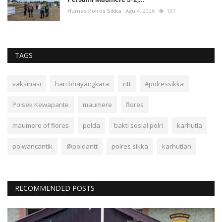
Humas Polres Sikka
Agu 4, 2026
127
TAGS
vaksinasi
hari bhayangkara
ntt
#polressikka
Polsek Kewapante
maumere
flores
maumere of flores
polda
bakti sosial polri
karhutla
polwancantik
@poldantt
polres sikka
karhutlah
RECOMMENDED POSTS