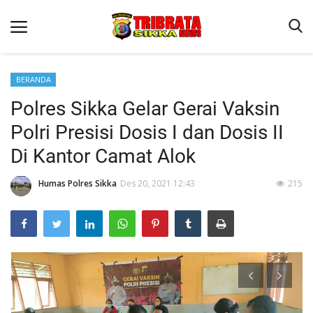
BERANDA
Polres Sikka Gelar Gerai Vaksin
Beranda
Polri Presisi Dosis I dan Dosis II
Terms & Conditions
Di Kantor Camat Alok
Reskrim
Humas Polres Sikka
Des 20, 2021 12:43
215
Binkam
Lantas
Polisi Kita
Giat Ops