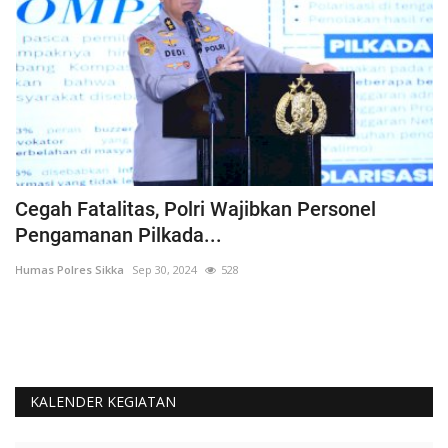
s
Cegah Fatalitas, Polri Wajibkan Personel
P
Pengamanan Pilkada...
P
Humas Polres Sikka
Sep 30, 2024
528
Hu
KALENDER KEGIATAN