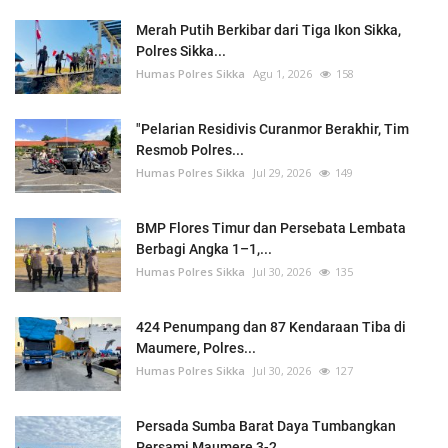
Merah Putih Berkibar dari Tiga Ikon Sikka,
Polres Sikka...
Humas Polres Sikka
Agu 1, 2026
158
"Pelarian Residivis Curanmor Berakhir, Tim
Resmob Polres...
Humas Polres Sikka
Jul 29, 2026
149
BMP Flores Timur dan Persebata Lembata
Berbagi Angka 1–1,...
Humas Polres Sikka
Jul 30, 2026
135
424 Penumpang dan 87 Kendaraan Tiba di
Maumere, Polres...
Humas Polres Sikka
Jul 30, 2026
127
Persada Sumba Barat Daya Tumbangkan
Persami Maumere 3-2,...