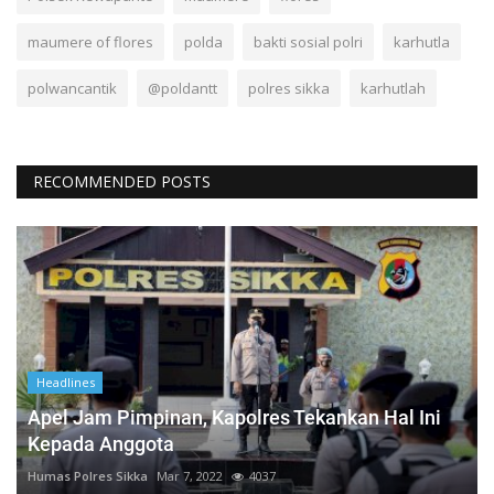
maumere of flores
polda
bakti sosial polri
karhutla
polwancantik
@poldantt
polres sikka
karhutlah
RECOMMENDED POSTS
Headlines
Apel Jam Pimpinan, Kapolres Tekankan Hal Ini
Kepada Anggota
Humas Polres Sikka
Mar 7, 2022
4037