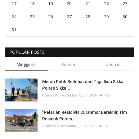
17
18
19
20
21
22
23
24
25
26
27
28
29
30
31
POPULAR POSTS
Minggu ini
Bulan ini
Tahun ini
Merah Putih Berkibar dari Tiga Ikon Sikka,
Polres Sikka...
Humas Polres Sikka
Agu 1, 2026
158
"Pelarian Residivis Curanmor Berakhir, Tim
Resmob Polres...
Humas Polres Sikka
Jul 29, 2026
149