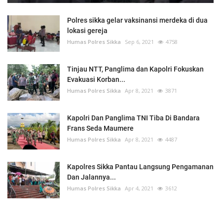
Polres sikka gelar vaksinansi merdeka di dua
lokasi gereja
Humas Polres Sikka
Sep 6, 2021
4758
Tinjau NTT, Panglima dan Kapolri Fokuskan
Evakuasi Korban...
Humas Polres Sikka
Apr 8, 2021
3871
Kapolri Dan Panglima TNI Tiba Di Bandara
Frans Seda Maumere
Humas Polres Sikka
Apr 8, 2021
4487
Kapolres Sikka Pantau Langsung Pengamanan
Dan Jalannya...
Humas Polres Sikka
Apr 4, 2021
3612