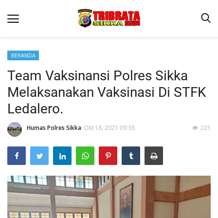
BERANDA
Team Vaksinansi Polres Sikka
Beranda
Melaksanakan Vaksinasi Di STFK
Terms & Conditions
Ledalero.
Reskrim
Humas Polres Sikka
Okt 18, 2021 09:38
221
Binkam
Lantas
Polisi Kita
Giat Ops