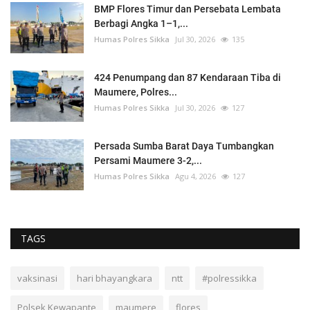
BMP Flores Timur dan Persebata Lembata
Berbagi Angka 1–1,...
Humas Polres Sikka
Jul 30, 2026
135
424 Penumpang dan 87 Kendaraan Tiba di
Maumere, Polres...
Humas Polres Sikka
Jul 30, 2026
127
Persada Sumba Barat Daya Tumbangkan
Persami Maumere 3-2,...
Humas Polres Sikka
Agu 4, 2026
127
TAGS
vaksinasi
hari bhayangkara
ntt
#polressikka
Polsek Kewapante
maumere
flores