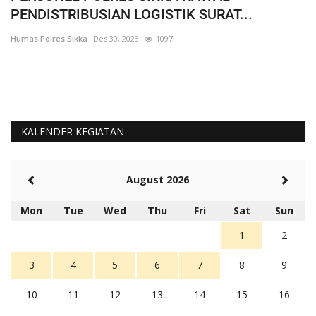
PENDISTRIBUSIAN LOGISTIK SURAT...
A
Humas Polres Sikka
Des 30, 2023
1097
Hu
KALENDER KEGIATAN
August 2026
Mon
Tue
Wed
Thu
Fri
Sat
Sun
1
2
3
4
5
6
7
8
9
10
11
12
13
14
15
16