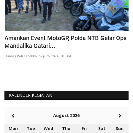
Amankan Event MotoGP, Polda NTB Gelar Ops
C
Mandalika Gatari...
P
Humas Polres Sikka
Sep 26, 2024
504
Hu
KALENDER KEGIATAN
August 2026
Mon
Tue
Wed
Thu
Fri
Sat
Sun