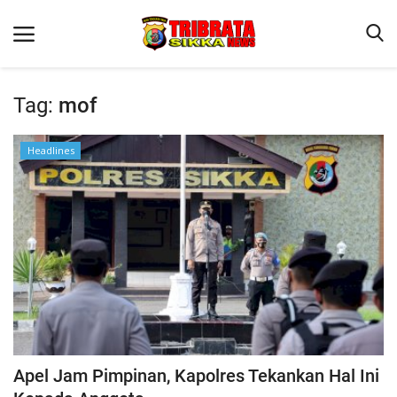
Tag:
mof
Beranda
Headlines
Terms & Conditions
Reskrim
Binkam
Lantas
Polisi Kita
Giat Ops
Apel Jam Pimpinan, Kapolres Tekankan Hal Ini