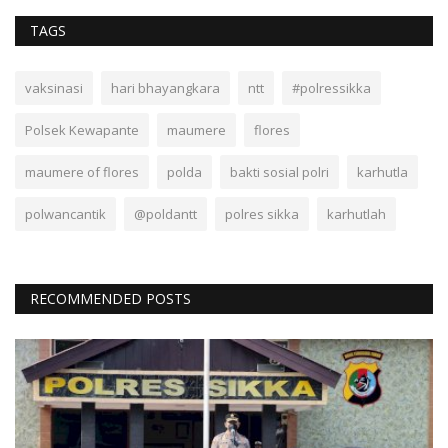
TAGS
vaksinasi
hari bhayangkara
ntt
#polressikka
Polsek Kewapante
maumere
flores
maumere of flores
polda
bakti sosial polri
karhutla
polwancantik
@poldantt
polres sikka
karhutlah
RECOMMENDED POSTS