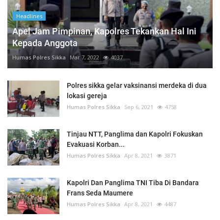
Headlines
Apel Jam Pimpinan, Kapolres Tekankan Hal Ini
Kepada Anggota
Humas Polres Sikka
Mar 7, 2022
4037
Polres sikka gelar vaksinansi merdeka di dua
lokasi gereja
Humas Polres Sikka
Sep 6, 2021
4758
Tinjau NTT, Panglima dan Kapolri Fokuskan
Evakuasi Korban...
Humas Polres Sikka
Apr 8, 2021
3871
Kapolri Dan Panglima TNI Tiba Di Bandara
Frans Seda Maumere
Humas Polres Sikka
Apr 8, 2021
4487