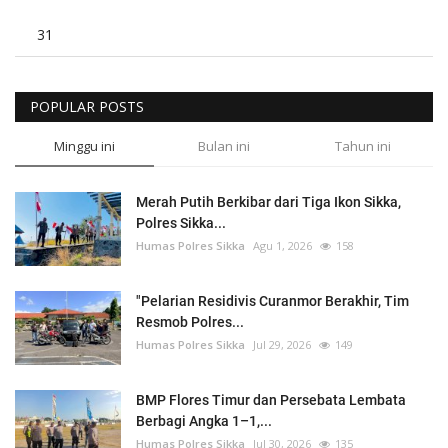
31
POPULAR POSTS
Minggu ini
Bulan ini
Tahun ini
Merah Putih Berkibar dari Tiga Ikon Sikka,
Polres Sikka...
Humas Polres Sikka
Agu 1, 2026
158
"Pelarian Residivis Curanmor Berakhir, Tim
Resmob Polres...
Humas Polres Sikka
Jul 29, 2026
149
BMP Flores Timur dan Persebata Lembata
Berbagi Angka 1–1,...
Humas Polres Sikka
Jul 30, 2026
135