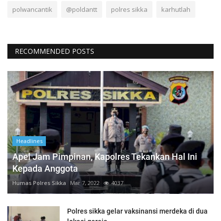
polwancantik
@poldantt
polres sikka
karhutlah
RECOMMENDED POSTS
Headlines
Apel Jam Pimpinan, Kapolres Tekankan Hal Ini
Kepada Anggota
Humas Polres Sikka
Mar 7, 2022
4037
Polres sikka gelar vaksinansi merdeka di dua