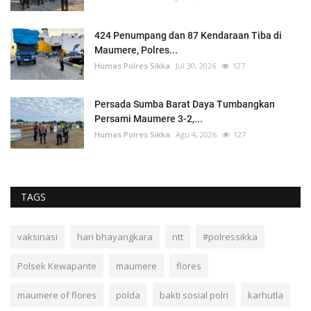
424 Penumpang dan 87 Kendaraan Tiba di
Maumere, Polres...
Humas Polres Sikka
Jul 30, 2026
127
Persada Sumba Barat Daya Tumbangkan
Persami Maumere 3-2,...
Humas Polres Sikka
Agu 4, 2026
127
TAGS
vaksinasi
hari bhayangkara
ntt
#polressikka
Polsek Kewapante
maumere
flores
maumere of flores
polda
bakti sosial polri
karhutla