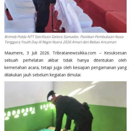
Brimob Polda NTT Sterilisasi Gelora Samador, Pastikan Pembukaan Nusa
Tenggara Youth Day III Regio Nusra 2026 Aman dan Bebas Ancaman
Maumere, 3 Juli 2026. Tribratanewssikka.com – Kesuksesan
sebuah perhelatan akbar tidak hanya ditentukan oleh
kemeriahan acara, tetapi juga oleh kesiapan pengamanan yang
dilakukan jauh sebelum kegiatan dimulai.