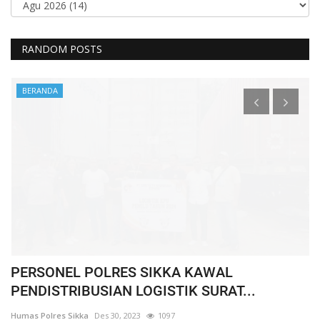
RANDOM POSTS
BERANDA
PERSONEL POLRES SIKKA KAWAL
P
PENDISTRIBUSIAN LOGISTIK SURAT...
A
Humas Polres Sikka
Des 30, 2023
1097
Hu