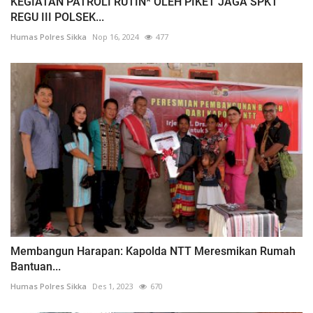
KEGIATAN PATROLI RUTIN* OLEH PIKET JAGA SPKT
REGU III POLSEK...
Humas Polres Sikka
Nop 16, 2024
477
Membangun Harapan: Kapolda NTT Meresmikan Rumah
Bantuan...
Humas Polres Sikka
Des 1, 2023
670