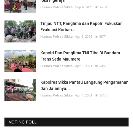
lokasi gereja
Humas Polres Sikka
Sep 6, 2021
4758
Tinjau NTT, Panglima dan Kapolri Fokuskan
Evakuasi Korban...
Humas Polres Sikka
Apr 8, 2021
3871
Kapolri Dan Panglima TNI Tiba Di Bandara
Frans Seda Maumere
Humas Polres Sikka
Apr 8, 2021
4487
Kapolres Sikka Pantau Langsung Pengamanan
Dan Jalannya...
Humas Polres Sikka
Apr 4, 2021
3612
VOTING POLL