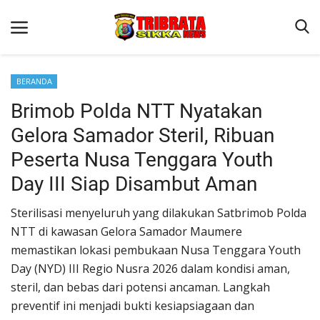
BERANDA
Brimob Polda NTT Nyatakan
Beranda
Gelora Samador Steril, Ribuan
Terms & Conditions
Peserta Nusa Tenggara Youth
Reskrim
Day III Siap Disambut Aman
Binkam
Sterilisasi menyeluruh yang dilakukan Satbrimob Polda
Lantas
NTT di kawasan Gelora Samador Maumere
Polisi Kita
memastikan lokasi pembukaan Nusa Tenggara Youth
Day (NYD) III Regio Nusra 2026 dalam kondisi aman,
Giat Ops
steril, dan bebas dari potensi ancaman. Langkah
preventif ini menjadi bukti kesiapsiagaan dan