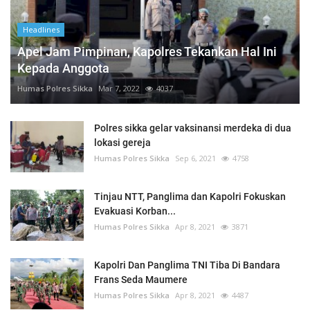
Headlines
Apel Jam Pimpinan, Kapolres Tekankan Hal Ini
Kepada Anggota
Humas Polres Sikka
Mar 7, 2022
4037
Polres sikka gelar vaksinansi merdeka di dua
lokasi gereja
Humas Polres Sikka
Sep 6, 2021
4758
Tinjau NTT, Panglima dan Kapolri Fokuskan
Evakuasi Korban...
Humas Polres Sikka
Apr 8, 2021
3871
Kapolri Dan Panglima TNI Tiba Di Bandara
Frans Seda Maumere
Humas Polres Sikka
Apr 8, 2021
4487