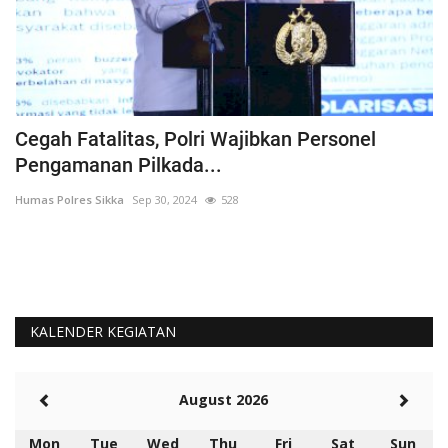
s
Cegah Fatalitas, Polri Wajibkan Personel
P
Pengamanan Pilkada...
P
Humas Polres Sikka
Sep 30, 2024
528
Hu
KALENDER KEGIATAN
August 2026
Mon
Tue
Wed
Thu
Fri
Sat
Sun