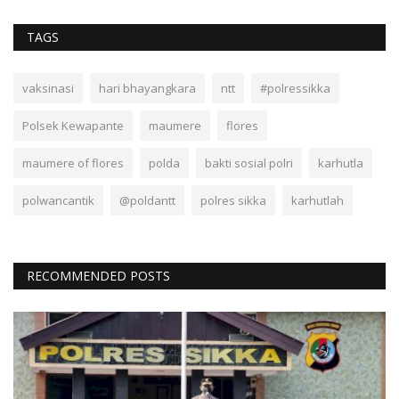
TAGS
vaksinasi
hari bhayangkara
ntt
#polressikka
Polsek Kewapante
maumere
flores
maumere of flores
polda
bakti sosial polri
karhutla
polwancantik
@poldantt
polres sikka
karhutlah
RECOMMENDED POSTS