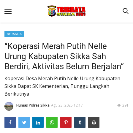
BERANDA
“Koperasi Merah Putih Nelle
Beranda
Urung Kabupaten Sikka Sah
Terms & Conditions
Berdiri, Aktivitas Belum Berjalan”
Reskrim
Koperasi Desa Merah Putih Nelle Urung Kabupaten
Binkam
Sikka Dapat SK Kementerian, Tunggu Langkah
Lantas
Berikutnya
Polisi Kita
Humas Polres Sikka
Agu 23, 2025 12:17
291
Giat Ops