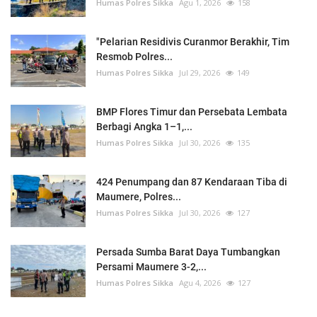
Humas Polres Sikka
Agu 1, 2026
158
"Pelarian Residivis Curanmor Berakhir, Tim
Resmob Polres...
Humas Polres Sikka
Jul 29, 2026
149
BMP Flores Timur dan Persebata Lembata
Berbagi Angka 1–1,...
Humas Polres Sikka
Jul 30, 2026
135
424 Penumpang dan 87 Kendaraan Tiba di
Maumere, Polres...
Humas Polres Sikka
Jul 30, 2026
127
Persada Sumba Barat Daya Tumbangkan
Persami Maumere 3-2,...
Humas Polres Sikka
Agu 4, 2026
127