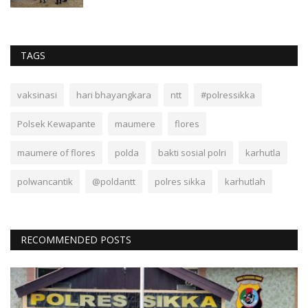
TAGS
vaksinasi
hari bhayangkara
ntt
#polressikka
Polsek Kewapante
maumere
flores
maumere of flores
polda
bakti sosial polri
karhutla
polwancantik
@poldantt
polres sikka
karhutlah
RECOMMENDED POSTS