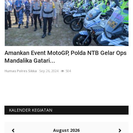
Amankan Event MotoGP, Polda NTB Gelar Ops
C
Mandalika Gatari...
P
Humas Polres Sikka
Sep 26, 2024
504
Hu
KALENDER KEGIATAN
August 2026