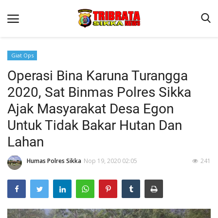
Giat Ops
Operasi Bina Karuna Turangga
Beranda
2020, Sat Binmas Polres Sikka
Terms & Conditions
Ajak Masyarakat Desa Egon
Reskrim
Untuk Tidak Bakar Hutan Dan
Binkam
Lahan
Lantas
Humas Polres Sikka
Nop 19, 2020 02:05
241
Polisi Kita
Giat Ops