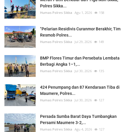
Polres Sikka...
Humas Polres Sikka
Agu 1, 2026
158
"Pelarian Residivis Curanmor Berakhir, Tim
Resmob Polres...
Humas Polres Sikka
Jul 29, 2026
149
BMP Flores Timur dan Persebata Lembata
Berbagi Angka 1–1,...
Humas Polres Sikka
Jul 30, 2026
135
424 Penumpang dan 87 Kendaraan Tiba di
Maumere, Polres...
Humas Polres Sikka
Jul 30, 2026
127
Persada Sumba Barat Daya Tumbangkan
Persami Maumere 3-2,...
Humas Polres Sikka
Agu 4, 2026
127