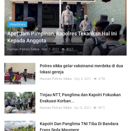
Headlines
Apel Jam Pimpinan, Kapolres Tekankan Hal Ini
Kepada Anggota
Humas Polres Sikka
Mar 7, 2022
4037
Polres sikka gelar vaksinansi merdeka di dua
lokasi gereja
Humas Polres Sikka
Sep 6, 2021
4758
Tinjau NTT, Panglima dan Kapolri Fokuskan
Evakuasi Korban...
Humas Polres Sikka
Apr 8, 2021
3871
Kapolri Dan Panglima TNI Tiba Di Bandara
Frans Seda Maumere