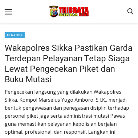
BERANDA
Wakapolres Sikka Pastikan Garda
Beranda
Terdepan Pelayanan Tetap Siaga
Terms & Conditions
Lewat Pengecekan Piket dan
Reskrim
Buku Mutasi
Binkam
Pengecekan langsung yang dilakukan Wakapolres
Lantas
Sikka, Kompol Marselus Yugo Amboro, S.I.K., menjadi
Polisi Kita
bentuk pengawasan dan penegasan disiplin terhadap
personel piket jaga serta administrasi mutasi Pawas
Giat Ops
guna memastikan pelayanan kepolisian berjalan
optimal, profesional, dan responsif. Langkah ini