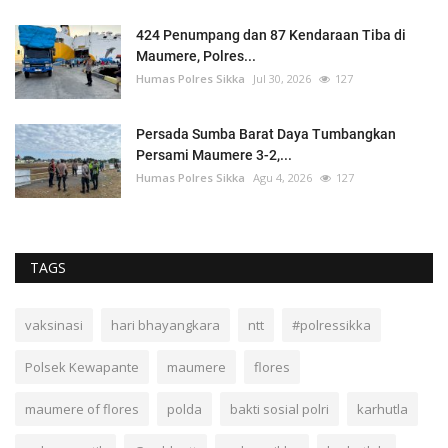
424 Penumpang dan 87 Kendaraan Tiba di
Maumere, Polres...
Humas Polres Sikka
Jul 30, 2026
127
Persada Sumba Barat Daya Tumbangkan
Persami Maumere 3-2,...
Humas Polres Sikka
Agu 4, 2026
127
TAGS
vaksinasi
hari bhayangkara
ntt
#polressikka
Polsek Kewapante
maumere
flores
maumere of flores
polda
bakti sosial polri
karhutla