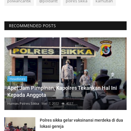
polwancantik
@poldantt
polres sikka
karhutlah
RECOMMENDED POSTS
Headlines
Apel Jam Pimpinan, Kapolres Tekankan Hal Ini
Kepada Anggota
Humas Polres Sikka
Mar 7, 2022
4037
Polres sikka gelar vaksinansi merdeka di dua
lokasi gereja