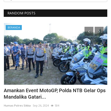
RANDOM POSTS
BERANDA
Amankan Event MotoGP, Polda NTB Gelar Ops
C
Mandalika Gatari...
P
Humas Polres Sikka
Sep 26, 2024
504
Hu