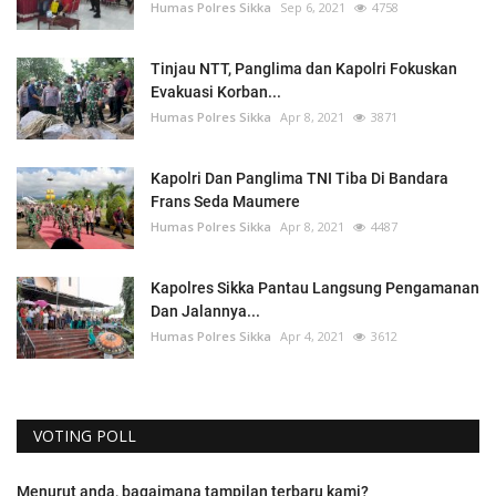
Humas Polres Sikka
Sep 6, 2021
4758
Tinjau NTT, Panglima dan Kapolri Fokuskan
Evakuasi Korban...
Humas Polres Sikka
Apr 8, 2021
3871
Kapolri Dan Panglima TNI Tiba Di Bandara
Frans Seda Maumere
Humas Polres Sikka
Apr 8, 2021
4487
Kapolres Sikka Pantau Langsung Pengamanan
Dan Jalannya...
Humas Polres Sikka
Apr 4, 2021
3612
VOTING POLL
Menurut anda, bagaimana tampilan terbaru kami?