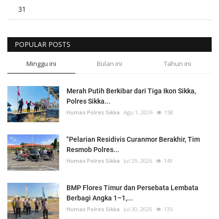
31
POPULAR POSTS
Minggu ini
Bulan ini
Tahun ini
Merah Putih Berkibar dari Tiga Ikon Sikka,
Polres Sikka...
Humas Polres Sikka
Agu 1, 2026
158
"Pelarian Residivis Curanmor Berakhir, Tim
Resmob Polres...
Humas Polres Sikka
Jul 29, 2026
149
BMP Flores Timur dan Persebata Lembata
Berbagi Angka 1–1,...
Humas Polres Sikka
Jul 30, 2026
135