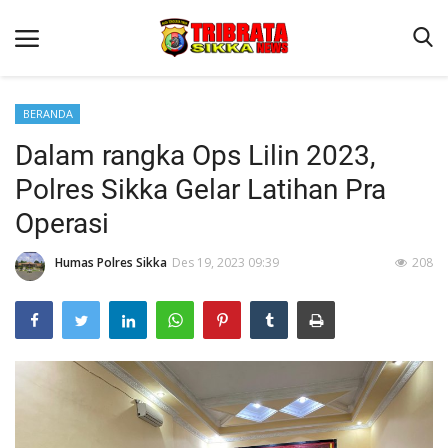
BERANDA
Dalam rangka Ops Lilin 2023,
Beranda
Polres Sikka Gelar Latihan Pra
Terms & Conditions
Operasi
Reskrim
Humas Polres Sikka
Des 19, 2023 09:39
208
Binkam
Lantas
Polisi Kita
Giat Ops