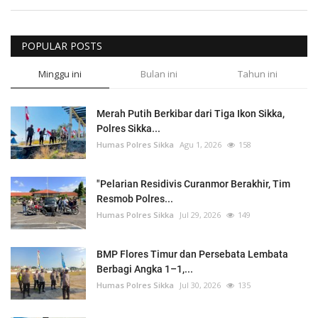
POPULAR POSTS
Minggu ini
Bulan ini
Tahun ini
Merah Putih Berkibar dari Tiga Ikon Sikka,
Polres Sikka...
Humas Polres Sikka
Agu 1, 2026
158
"Pelarian Residivis Curanmor Berakhir, Tim
Resmob Polres...
Humas Polres Sikka
Jul 29, 2026
149
BMP Flores Timur dan Persebata Lembata
Berbagi Angka 1–1,...
Humas Polres Sikka
Jul 30, 2026
135