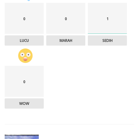
0
0
1
LUCU
MARAH
SEDIH
0
WOW