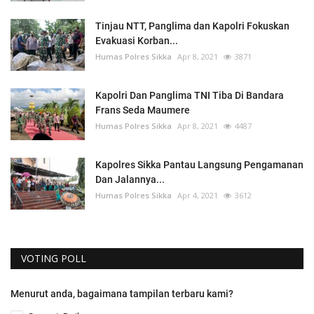
Tinjau NTT, Panglima dan Kapolri Fokuskan
Evakuasi Korban...
Humas Polres Sikka
Apr 8, 2021
3871
Kapolri Dan Panglima TNI Tiba Di Bandara
Frans Seda Maumere
Humas Polres Sikka
Apr 8, 2021
4487
Kapolres Sikka Pantau Langsung Pengamanan
Dan Jalannya...
Humas Polres Sikka
Apr 4, 2021
3612
VOTING POLL
Menurut anda, bagaimana tampilan terbaru kami?