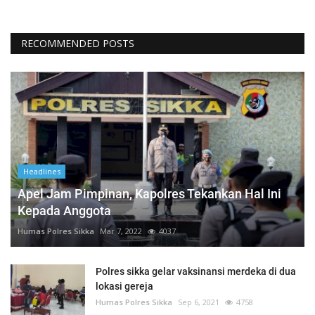
RECOMMENDED POSTS
Headlines
Apel Jam Pimpinan, Kapolres Tekankan Hal Ini
Kepada Anggota
Humas Polres Sikka
Mar 7, 2022
4037
Polres sikka gelar vaksinansi merdeka di dua
lokasi gereja
Humas Polres Sikka
Sep 6, 2021
4758