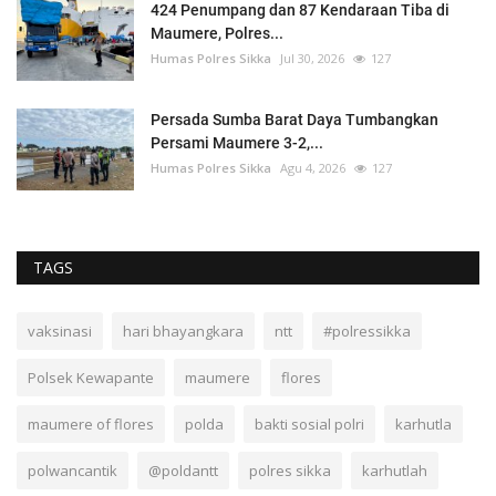
424 Penumpang dan 87 Kendaraan Tiba di
Maumere, Polres...
Humas Polres Sikka
Jul 30, 2026
127
Persada Sumba Barat Daya Tumbangkan
Persami Maumere 3-2,...
Humas Polres Sikka
Agu 4, 2026
127
TAGS
vaksinasi
hari bhayangkara
ntt
#polressikka
Polsek Kewapante
maumere
flores
maumere of flores
polda
bakti sosial polri
karhutla
polwancantik
@poldantt
polres sikka
karhutlah