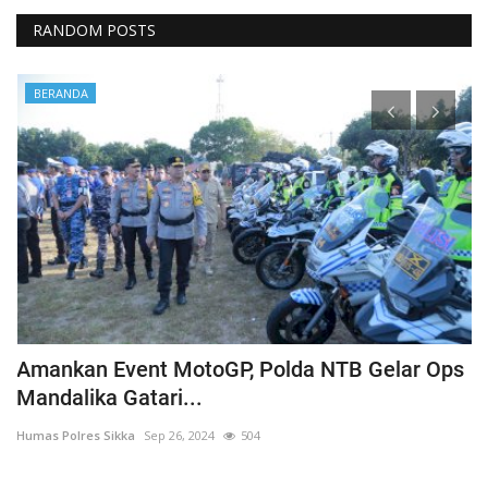
RANDOM POSTS
BERANDA
Amankan Event MotoGP, Polda NTB Gelar Ops
C
Mandalika Gatari...
P
Humas Polres Sikka
Sep 26, 2024
504
Hu