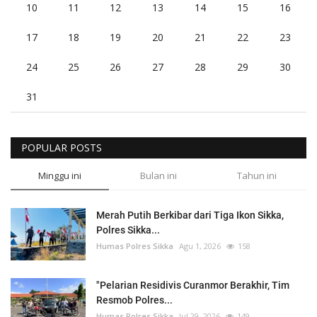
10
11
12
13
14
15
16
17
18
19
20
21
22
23
24
25
26
27
28
29
30
31
POPULAR POSTS
Minggu ini
Bulan ini
Tahun ini
Merah Putih Berkibar dari Tiga Ikon Sikka,
Polres Sikka...
Humas Polres Sikka
Agu 1, 2026
158
"Pelarian Residivis Curanmor Berakhir, Tim
Resmob Polres...
Humas Polres Sikka
Jul 29, 2026
149