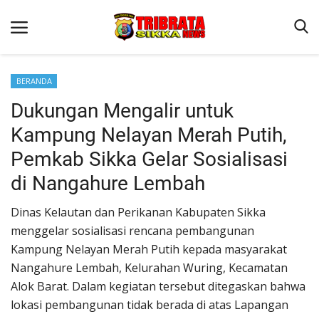
BERANDA
Dukungan Mengalir untuk
Beranda
Kampung Nelayan Merah Putih,
Terms & Conditions
Pemkab Sikka Gelar Sosialisasi
Reskrim
di Nangahure Lembah
Binkam
Dinas Kelautan dan Perikanan Kabupaten Sikka
Lantas
menggelar sosialisasi rencana pembangunan
Polisi Kita
Kampung Nelayan Merah Putih kepada masyarakat
Nangahure Lembah, Kelurahan Wuring, Kecamatan
Giat Ops
Alok Barat. Dalam kegiatan tersebut ditegaskan bahwa
lokasi pembangunan tidak berada di atas Lapangan