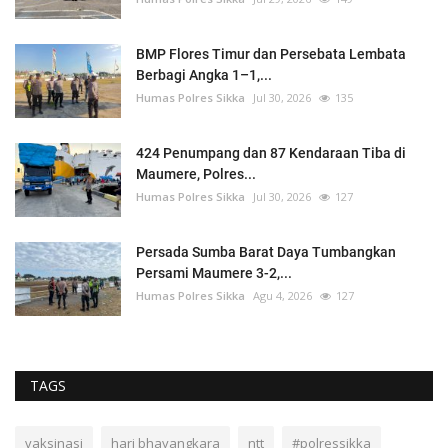
BMP Flores Timur dan Persebata Lembata
Berbagi Angka 1–1,...
Humas Polres Sikka
Jul 30, 2026
135
424 Penumpang dan 87 Kendaraan Tiba di
Maumere, Polres...
Humas Polres Sikka
Jul 30, 2026
127
Persada Sumba Barat Daya Tumbangkan
Persami Maumere 3-2,...
Humas Polres Sikka
Agu 4, 2026
127
TAGS
vaksinasi
hari bhayangkara
ntt
#polressikka