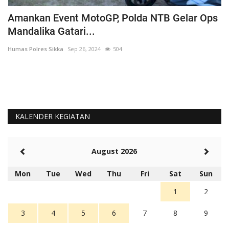
Amankan Event MotoGP, Polda NTB Gelar Ops
C
Mandalika Gatari...
P
Humas Polres Sikka
Sep 26, 2024
504
Hu
KALENDER KEGIATAN
August 2026
Mon
Tue
Wed
Thu
Fri
Sat
Sun
1
2
3
4
5
6
7
8
9