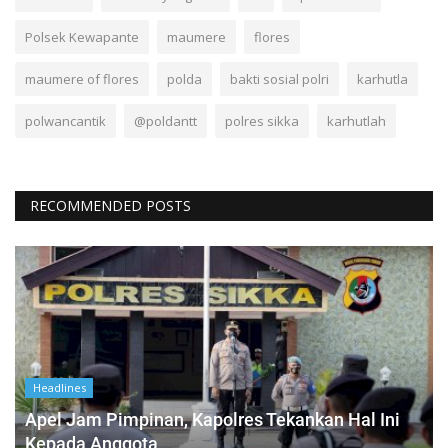
Polsek Kewapante
maumere
flores
maumere of flores
polda
bakti sosial polri
karhutla
polwancantik
@poldantt
polres sikka
karhutlah
RECOMMENDED POSTS
Headlines
Apel Jam Pimpinan, Kapolres Tekankan Hal Ini
Kepada Anggota