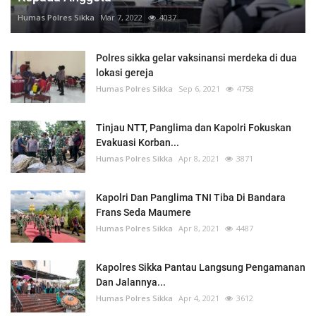
Humas Polres Sikka
Mar 7, 2022
4037
Polres sikka gelar vaksinansi merdeka di dua
lokasi gereja
Humas Polres Sikka
Sep 6, 2021
4758
Tinjau NTT, Panglima dan Kapolri Fokuskan
Evakuasi Korban...
Humas Polres Sikka
Apr 8, 2021
3871
Kapolri Dan Panglima TNI Tiba Di Bandara
Frans Seda Maumere
Humas Polres Sikka
Apr 8, 2021
4487
Kapolres Sikka Pantau Langsung Pengamanan
Dan Jalannya...
Humas Polres Sikka
Apr 4, 2021
3612