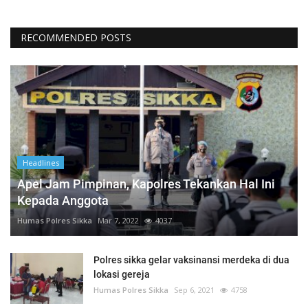
RECOMMENDED POSTS
Headlines
Apel Jam Pimpinan, Kapolres Tekankan Hal Ini
Kepada Anggota
Humas Polres Sikka
Mar 7, 2022
4037
Polres sikka gelar vaksinansi merdeka di dua
lokasi gereja
Humas Polres Sikka
Sep 6, 2021
4758