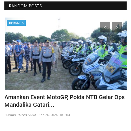
RANDOM POSTS
BERANDA
Amankan Event MotoGP, Polda NTB Gelar Ops
C
Mandalika Gatari...
P
Humas Polres Sikka
Sep 26, 2024
504
Hu