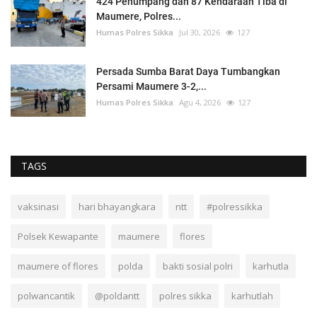
424 Penumpang dan 87 Kendaraan Tiba di
Maumere, Polres...
Humas Polres Sikka
Jul 30, 2026
127
Persada Sumba Barat Daya Tumbangkan
Persami Maumere 3-2,...
Humas Polres Sikka
Agu 4, 2026
127
TAGS
vaksinasi
hari bhayangkara
ntt
#polressikka
Polsek Kewapante
maumere
flores
maumere of flores
polda
bakti sosial polri
karhutla
polwancantik
@poldantt
polres sikka
karhutlah