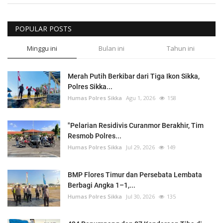
POPULAR POSTS
Minggu ini
Bulan ini
Tahun ini
Merah Putih Berkibar dari Tiga Ikon Sikka,
Polres Sikka...
Humas Polres Sikka
Agu 1, 2026
158
"Pelarian Residivis Curanmor Berakhir, Tim
Resmob Polres...
Humas Polres Sikka
Jul 29, 2026
149
BMP Flores Timur dan Persebata Lembata
Berbagi Angka 1–1,...
Humas Polres Sikka
Jul 30, 2026
135