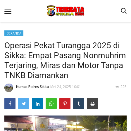
BERANDA
Operasi Pekat Turangga 2025 di
Beranda
Sikka: Empat Pasang Nonmuhrim
Terms & Conditions
Terjaring, Miras dan Motor Tanpa
Reskrim
TNKB Diamankan
Binkam
Humas Polres Sikka
Mei 24, 2025 10:01
225
Lantas
Polisi Kita
Giat Ops