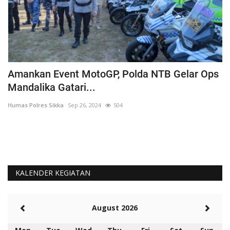
Amankan Event MotoGP, Polda NTB Gelar Ops
C
Mandalika Gatari...
P
Humas Polres Sikka
Sep 26, 2024
504
Hu
KALENDER KEGIATAN
August 2026