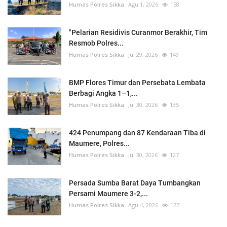
Humas Polres Sikka
Agu 1, 2026
158
"Pelarian Residivis Curanmor Berakhir, Tim
Resmob Polres...
Humas Polres Sikka
Jul 29, 2026
149
BMP Flores Timur dan Persebata Lembata
Berbagi Angka 1–1,...
Humas Polres Sikka
Jul 30, 2026
135
424 Penumpang dan 87 Kendaraan Tiba di
Maumere, Polres...
Humas Polres Sikka
Jul 30, 2026
127
Persada Sumba Barat Daya Tumbangkan
Persami Maumere 3-2,...
Humas Polres Sikka
Agu 4, 2026
127