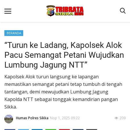
BERANDA
“Turun ke Ladang, Kapolsek Alok
Beranda
Pacu Semangat Petani Wujudkan
Terms & Conditions
Lumbung Jagung NTT”
Reskrim
Kapolsek Alok turun langsung ke lapangan
Binkam
memastikan semangat petani tetap tumbuh di tengah
Lantas
tantangan, demi mewujudkan Lumbung Jagung
Polisi Kita
Kapolda NTT sebagai tonggak kemandirian pangan
Sikka.
Giat Ops
Humas Polres Sikka
Nop 1, 2025 09:22
209