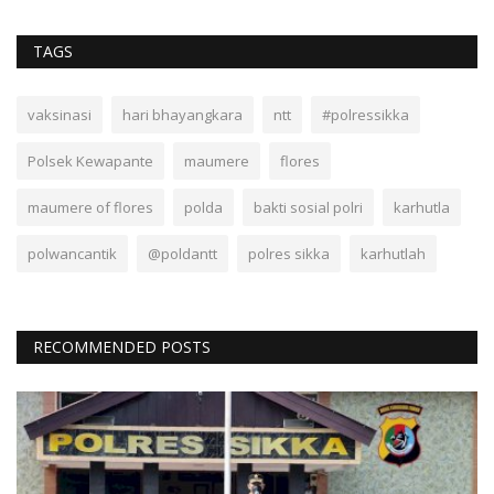
TAGS
vaksinasi
hari bhayangkara
ntt
#polressikka
Polsek Kewapante
maumere
flores
maumere of flores
polda
bakti sosial polri
karhutla
polwancantik
@poldantt
polres sikka
karhutlah
RECOMMENDED POSTS