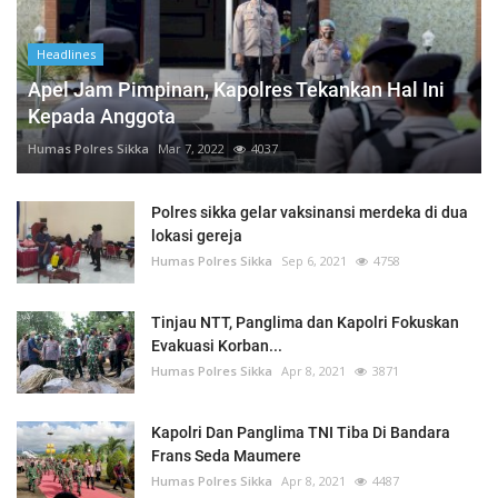
Headlines
Apel Jam Pimpinan, Kapolres Tekankan Hal Ini
Kepada Anggota
Humas Polres Sikka
Mar 7, 2022
4037
Polres sikka gelar vaksinansi merdeka di dua
lokasi gereja
Humas Polres Sikka
Sep 6, 2021
4758
Tinjau NTT, Panglima dan Kapolri Fokuskan
Evakuasi Korban...
Humas Polres Sikka
Apr 8, 2021
3871
Kapolri Dan Panglima TNI Tiba Di Bandara
Frans Seda Maumere
Humas Polres Sikka
Apr 8, 2021
4487