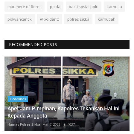
maumere of flores
polda
bakti sosial polri
karhutla
polwancantik
@poldantt
polres sikka
karhutlah
RECOMMENDED POSTS
Headlines
Apel Jam Pimpinan, Kapolres Tekankan Hal Ini
Kepada Anggota
Humas Polres Sikka
Mar 7, 2022
4037