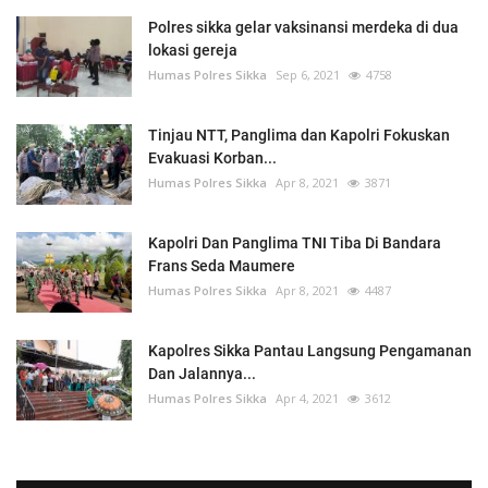
Polres sikka gelar vaksinansi merdeka di dua
lokasi gereja
Humas Polres Sikka
Sep 6, 2021
4758
Tinjau NTT, Panglima dan Kapolri Fokuskan
Evakuasi Korban...
Humas Polres Sikka
Apr 8, 2021
3871
Kapolri Dan Panglima TNI Tiba Di Bandara
Frans Seda Maumere
Humas Polres Sikka
Apr 8, 2021
4487
Kapolres Sikka Pantau Langsung Pengamanan
Dan Jalannya...
Humas Polres Sikka
Apr 4, 2021
3612