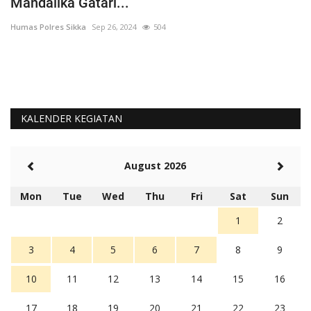
Pengamanan Pilkada...
P
Humas Polres Sikka
Sep 30, 2024
528
Hu
KALENDER KEGIATAN
August 2026
Mon
Tue
Wed
Thu
Fri
Sat
Sun
1
2
3
4
5
6
7
8
9
10
11
12
13
14
15
16
17
18
19
20
21
22
23