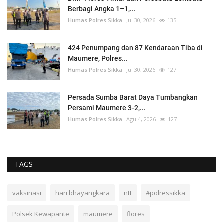
Berbagi Angka 1–1,...
Humas Polres Sikka
Jul 30, 2026
135
424 Penumpang dan 87 Kendaraan Tiba di
Maumere, Polres...
Humas Polres Sikka
Jul 30, 2026
127
Persada Sumba Barat Daya Tumbangkan
Persami Maumere 3-2,...
Humas Polres Sikka
Agu 4, 2026
127
TAGS
vaksinasi
hari bhayangkara
ntt
#polressikka
Polsek Kewapante
maumere
flores