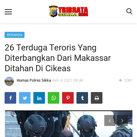
BERANDA
26 Terduga Teroris Yang
Beranda
Diterbangkan Dari Makassar
Terms & Conditions
Ditahan Di Cikeas
Reskrim
Humas Polres Sikka
Feb 4, 2021 08:46
1081
Binkam
Lantas
Polisi Kita
Giat Ops