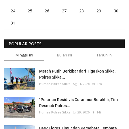
24
25
26
27
28
29
30
31
POPULAR POSTS
Minggu ini
Bulan ini
Tahun ini
Merah Putih Berkibar dari Tiga Ikon Sikka,
Polres Sikka...
Humas Polres Sikka
Agu 1, 2026
158
"Pelarian Residivis Curanmor Berakhir, Tim
Resmob Polres...
Humas Polres Sikka
Jul 29, 2026
149
BMP Flores Timur dan Persebata Lembata