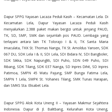
Dapur SPPG Yayasan Lacaza Peduli Kasih – Kecamatan Lela. Di
Kecamatan Lela, Dapur Yayasan Lacaza Peduli Kasih
menyalurkan 2.388 paket makan bergizi untuk jenjang PAUD,
TK, SD, SMP, SMK dan sejumlah pos PAUD. Lembaga yang
terlayani antara lain TK Tolorajo I & II, TK Santa Maria
Imaculata, TKK St. Thomas Nanga, TK St. Arnoldus Yansen, SDK
067 DU, SDK Lela I & II, SDI Lela, SDI Bidara IV, SDI Bangboler,
SDK Sikka, SDK Napungliti, SDI Puho, SDN 049 Puho, SDI
Ribang, SDK Tilang, SDK 037 Nanga, SD Inpres Dihit, SD Inpres
Patimoa, SMPN 45 Watu Pajung, SMP Bunga Fatima Lela,
SMPN 1 Lela, SMPK St. Yohanes Tilang, SMK Tunas Harapan,
dan SMKS Sta. Elisabet Lela.
Dapur SPPG Alok Kota Uneng II – Yayasan Makmur Sejahtera
Indonesia. Dapur di Jl. Balitbang, Kelurahan Kota Uneng,