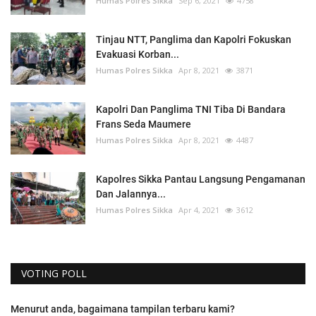
Humas Polres Sikka
Sep 6, 2021
4758
Tinjau NTT, Panglima dan Kapolri Fokuskan
Evakuasi Korban...
Humas Polres Sikka
Apr 8, 2021
3871
Kapolri Dan Panglima TNI Tiba Di Bandara
Frans Seda Maumere
Humas Polres Sikka
Apr 8, 2021
4487
Kapolres Sikka Pantau Langsung Pengamanan
Dan Jalannya...
Humas Polres Sikka
Apr 4, 2021
3612
VOTING POLL
Menurut anda, bagaimana tampilan terbaru kami?