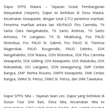
Dapur SPPG Waiara – Yayasan Sosial Pembangunan
Masyarakat (Yaspem). Dapur ini berlokasi di Desa Waiara,
Kecamatan Kewapante, dengan total 2.712 penerima manfaat.
Penerima manfaat antara lain KB/PAUD Flos Carmelia, TK
Santa Clara Nangahaledoi, TK Santo Andreas, TK Santo
Antonius, TK Liangawo, TK St. Nitakloang, Pos PAUD
Wolonbue, Pos PAUD St. Gabriel, Pos PAUD St. Theresia
Magerobak, PAUD Bougenville, PAUD Debrito, SDK
Nangahaledoi, SDK Waiara, SDN Wolonbue, SDK Flos Carmelia
Kewapante, SDK Geliting, SDK Kewapante, SDK Watukobu, SDK
Watuwekak, SDI Liangawo, SDN Kewagunung, SMP Cerdas
Bangsa, SMP Reinha Rosario, SMPN Kewapante, SMK Cerdas
Bangsa, SMAK St. Petrus, SMAS St. Petrus, dan SMK Tawatana.
Dapur SPPG Nita – Yayasan Iwan Leo. Dapur yang berlokasi di
Dusun Tour Orin Bao, Desa Nita, Kecamatan Nita ini
menyalurkan 2.312 paket makan bergizi, dan jumlah tersebut