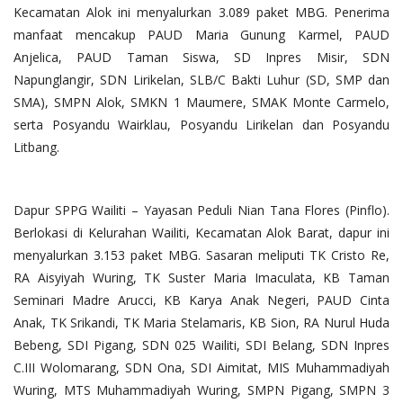
Kecamatan Alok ini menyalurkan 3.089 paket MBG. Penerima
manfaat mencakup PAUD Maria Gunung Karmel, PAUD
Anjelica, PAUD Taman Siswa, SD Inpres Misir, SDN
Napunglangir, SDN Lirikelan, SLB/C Bakti Luhur (SD, SMP dan
SMA), SMPN Alok, SMKN 1 Maumere, SMAK Monte Carmelo,
serta Posyandu Wairklau, Posyandu Lirikelan dan Posyandu
Litbang.
Dapur SPPG Wailiti – Yayasan Peduli Nian Tana Flores (Pinflo).
Berlokasi di Kelurahan Wailiti, Kecamatan Alok Barat, dapur ini
menyalurkan 3.153 paket MBG. Sasaran meliputi TK Cristo Re,
RA Aisyiyah Wuring, TK Suster Maria Imaculata, KB Taman
Seminari Madre Arucci, KB Karya Anak Negeri, PAUD Cinta
Anak, TK Srikandi, TK Maria Stelamaris, KB Sion, RA Nurul Huda
Bebeng, SDI Pigang, SDN 025 Wailiti, SDI Belang, SDN Inpres
C.III Wolomarang, SDN Ona, SDI Aimitat, MIS Muhammadiyah
Wuring, MTS Muhammadiyah Wuring, SMPN Pigang, SMPN 3