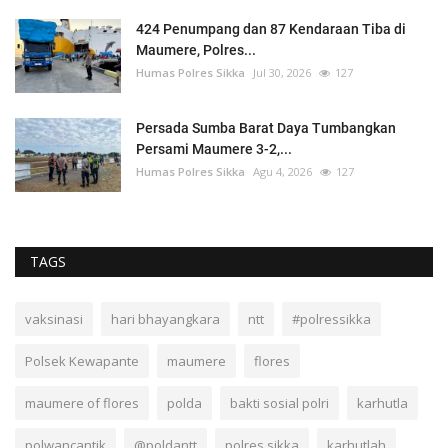
424 Penumpang dan 87 Kendaraan Tiba di
Maumere, Polres...
Humas Polres Sikka
Jul 30, 2026
127
Persada Sumba Barat Daya Tumbangkan
Persami Maumere 3-2,...
Humas Polres Sikka
Agu 4, 2026
127
TAGS
vaksinasi
hari bhayangkara
ntt
#polressikka
Polsek Kewapante
maumere
flores
maumere of flores
polda
bakti sosial polri
karhutla
polwancantik
@poldantt
polres sikka
karhutlah