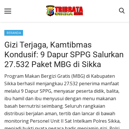
BERANDA
Gizi Terjaga, Kamtibmas
Beranda
Kondusif: 9 Dapur SPPG Salurkan
Terms & Conditions
27.532 Paket MBG di Sikka
Reskrim
Program Makan Bergizi Gratis (MBG) di Kabupaten
Binkam
Sikka berhasil menjangkau 27.532 penerima manfaat
Lantas
melalui 9 Dapur SPPG, menyasar peserta didik, balita,
Polisi Kita
ibu hamil dan ibu menyusui dengan menu makanan
basah bernutrisi seimbang. Seluruh rangkaian
Giat Ops
distribusi berjalan aman, tertib dan lancar di bawah
monitoring Personel Unit II Sat Intelkam Polres Sikka,
menjadi bukti nyata negara hadir menjamin gizi, Polri