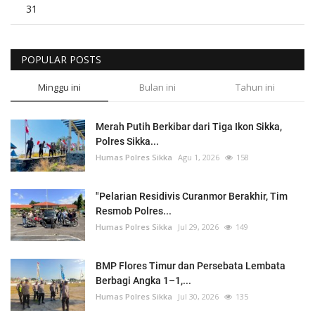
31
POPULAR POSTS
Minggu ini
Bulan ini
Tahun ini
Merah Putih Berkibar dari Tiga Ikon Sikka,
Polres Sikka...
Humas Polres Sikka
Agu 1, 2026
158
"Pelarian Residivis Curanmor Berakhir, Tim
Resmob Polres...
Humas Polres Sikka
Jul 29, 2026
149
BMP Flores Timur dan Persebata Lembata
Berbagi Angka 1–1,...
Humas Polres Sikka
Jul 30, 2026
135