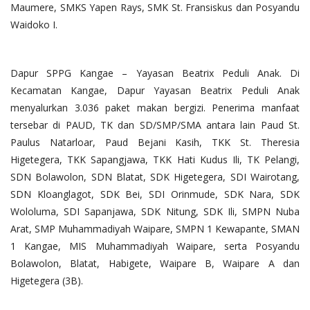
Maumere, SMKS Yapen Rays, SMK St. Fransiskus dan Posyandu
Waidoko I.
Dapur SPPG Kangae – Yayasan Beatrix Peduli Anak. Di
Kecamatan Kangae, Dapur Yayasan Beatrix Peduli Anak
menyalurkan 3.036 paket makan bergizi. Penerima manfaat
tersebar di PAUD, TK dan SD/SMP/SMA antara lain Paud St.
Paulus Natarloar, Paud Bejani Kasih, TKK St. Theresia
Higetegera, TKK Sapangjawa, TKK Hati Kudus Ili, TK Pelangi,
SDN Bolawolon, SDN Blatat, SDK Higetegera, SDI Wairotang,
SDN Kloanglagot, SDK Bei, SDI Orinmude, SDK Nara, SDK
Wololuma, SDI Sapanjawa, SDK Nitung, SDK Ili, SMPN Nuba
Arat, SMP Muhammadiyah Waipare, SMPN 1 Kewapante, SMAN
1 Kangae, MIS Muhammadiyah Waipare, serta Posyandu
Bolawolon, Blatat, Habigete, Waipare B, Waipare A dan
Higetegera (3B).