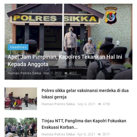
Headlines
Apel Jam Pimpinan, Kapolres Tekankan Hal Ini
Kepada Anggota
Humas Polres Sikka
Mar 7, 2022
4037
Polres sikka gelar vaksinansi merdeka di dua
lokasi gereja
Humas Polres Sikka
Sep 6, 2021
4758
Tinjau NTT, Panglima dan Kapolri Fokuskan
Evakuasi Korban...
Humas Polres Sikka
Apr 8, 2021
3871