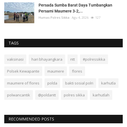
Persada Sumba Barat Daya Tumbangkan
Persami Maumere 3-2,...
Humas Polres Sikka
Agu 4, 2026
127
TAGS
vaksinasi
hari bhayangkara
ntt
#polressikka
Polsek Kewapante
maumere
flores
maumere of flores
polda
bakti sosial polri
karhutla
polwancantik
@poldantt
polres sikka
karhutlah
RECOMMENDED POSTS