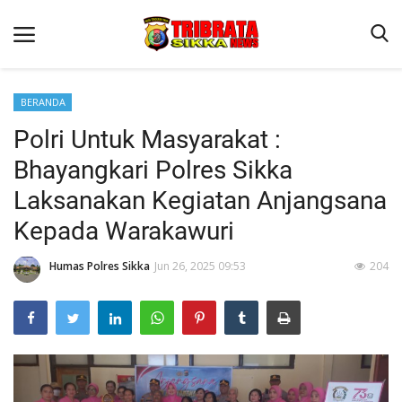
BERANDA
Polri Untuk Masyarakat :
Beranda
Bhayangkari Polres Sikka
Terms & Conditions
Laksanakan Kegiatan Anjangsana
Reskrim
Kepada Warakawuri
Binkam
Humas Polres Sikka
Jun 26, 2025 09:53
204
Lantas
Polisi Kita
Giat Ops