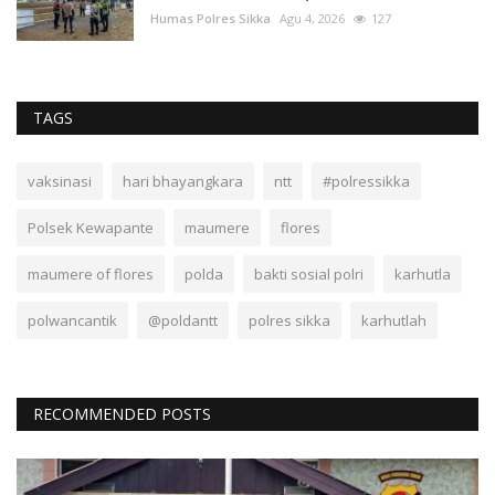
Humas Polres Sikka
Agu 4, 2026
127
TAGS
vaksinasi
hari bhayangkara
ntt
#polressikka
Polsek Kewapante
maumere
flores
maumere of flores
polda
bakti sosial polri
karhutla
polwancantik
@poldantt
polres sikka
karhutlah
RECOMMENDED POSTS