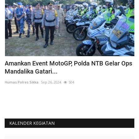
Amankan Event MotoGP, Polda NTB Gelar Ops
C
Mandalika Gatari...
P
Humas Polres Sikka
Sep 26, 2024
504
Hu
KALENDER KEGIATAN