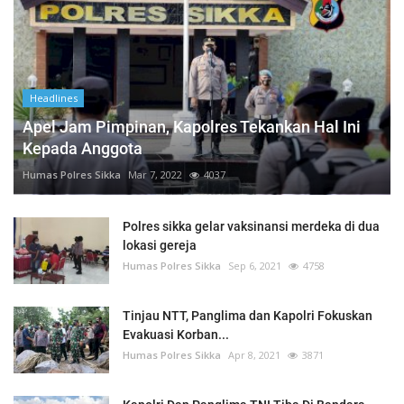
Headlines
Apel Jam Pimpinan, Kapolres Tekankan Hal Ini
Kepada Anggota
Humas Polres Sikka
Mar 7, 2022
4037
Polres sikka gelar vaksinansi merdeka di dua
lokasi gereja
Humas Polres Sikka
Sep 6, 2021
4758
Tinjau NTT, Panglima dan Kapolri Fokuskan
Evakuasi Korban...
Humas Polres Sikka
Apr 8, 2021
3871