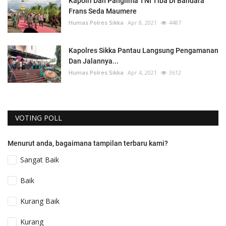
Kapolri Dan Panglima TNI Tiba Di Bandara
Frans Seda Maumere
Humas Polres Sikka
Apr 8, 2021
4487
Kapolres Sikka Pantau Langsung Pengamanan
Dan Jalannya...
Humas Polres Sikka
Apr 4, 2021
3612
VOTING POLL
Menurut anda, bagaimana tampilan terbaru kami?
Sangat Baik
Baik
Kurang Baik
Kurang