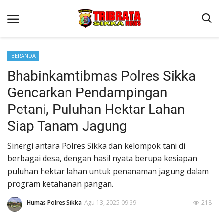
BERANDA
Bhabinkamtibmas Polres Sikka
Beranda
Gencarkan Pendampingan
Terms & Conditions
Petani, Puluhan Hektar Lahan
Reskrim
Siap Tanam Jagung
Binkam
Sinergi antara Polres Sikka dan kelompok tani di
Lantas
berbagai desa, dengan hasil nyata berupa kesiapan
Polisi Kita
puluhan hektar lahan untuk penanaman jagung dalam
program ketahanan pangan.
Giat Ops
Humas Polres Sikka
Agu 13, 2025 09:39
218