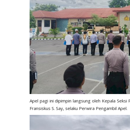
BERANDA
ang Kelas: Makan
Kapolri Apresiasi Pembebasan P
Apel pagi ini dipimpin langsung oleh Kepala Seks
ng...
Susi Air oleh Personel...
Fransiskus S. Say, selaku Perwira Pengambil Apel.
352
Humas Polres Sikka
Sep 21, 2024
456
MBG) di Kabupaten Sikka