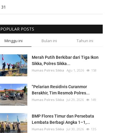
31
POPULAR POSTS
Minggu ini
Bulan ini
Tahun ini
Merah Putih Berkibar dari Tiga Ikon
Sikka, Polres Sikka...
Humas Polres Sikka
Agu 1, 2026
158
"Pelarian Residivis Curanmor
Berakhir, Tim Resmob Polres...
Humas Polres Sikka
Jul 29, 2026
149
BMP Flores Timur dan Persebata
Lembata Berbagi Angka 1–1,...
Humas Polres Sikka
Jul 30, 2026
135