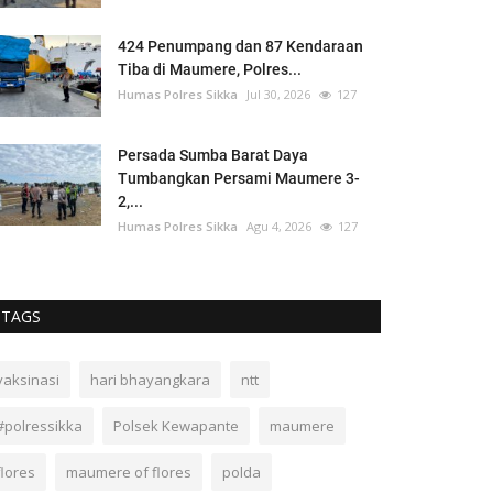
424 Penumpang dan 87 Kendaraan
Tiba di Maumere, Polres...
Humas Polres Sikka
Jul 30, 2026
127
Persada Sumba Barat Daya
Tumbangkan Persami Maumere 3-
2,...
Humas Polres Sikka
Agu 4, 2026
127
TAGS
vaksinasi
hari bhayangkara
ntt
#polressikka
Polsek Kewapante
maumere
flores
maumere of flores
polda