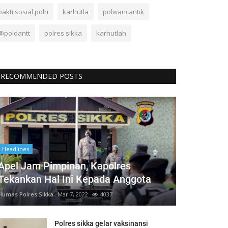
bakti sosial polri
karhutla
polwancantik
@poldantt
polres sikka
karhutlah
RECOMMENDED POSTS
Headlines
Apel Jam Pimpinan, Kapolres
Tekankan Hal Ini Kepada Anggota
Humas Polres Sikka
Mar 7, 2022
4037
Polres sikka gelar vaksinansi