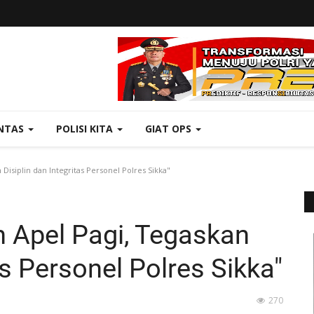
NTAS
POLISI KITA
GIAT OPS
isiplin dan Integritas Personel Polres Sikka"
 Apel Pagi, Tegaskan
as Personel Polres Sikka"
270