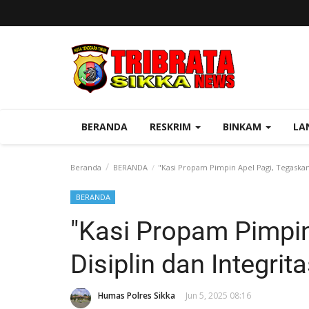
BERANDA
RESKRIM
BINKAM
LA
Beranda
BERANDA
"Kasi Propam Pimpin Apel Pagi, Tegaskan D
BERANDA
"Kasi Propam Pimpin
Disiplin dan Integrit
Humas Polres Sikka
Jun 5, 2025 08:16