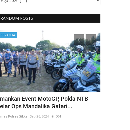
RANDOM POSTS
BERANDA
BERANDA
mankan Event MotoGP, Polda NTB
Cegah Fatal
elar Ops Mandalika Gatari...
Personel P
mas Polres Sikka
Sep 26, 2024
504
Humas Polres Sik