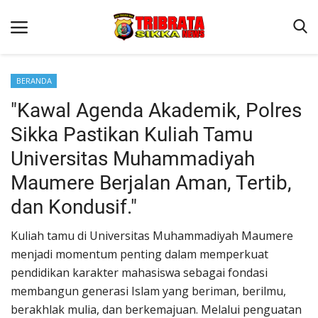
BERANDA
"Kawal Agenda Akademik, Polres
Beranda
Sikka Pastikan Kuliah Tamu
Terms & Conditions
Universitas Muhammadiyah
Reskrim
Maumere Berjalan Aman, Tertib,
Binkam
dan Kondusif."
Lantas
Kuliah tamu di Universitas Muhammadiyah Maumere
Polisi Kita
menjadi momentum penting dalam memperkuat
Giat Ops
pendidikan karakter mahasiswa sebagai fondasi
membangun generasi Islam yang beriman, berilmu,
berakhlak mulia, dan berkemajuan. Melalui penguatan