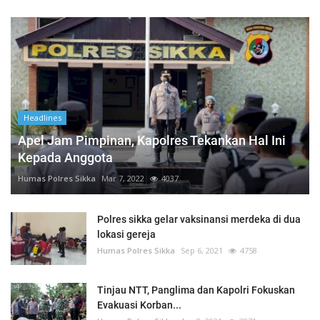
Headlines
Apel Jam Pimpinan, Kapolres Tekankan Hal Ini
Kepada Anggota
Humas Polres Sikka
Mar 7, 2022
4037
Polres sikka gelar vaksinansi merdeka di dua
lokasi gereja
Humas Polres Sikka
Sep 6, 2021
4758
Tinjau NTT, Panglima dan Kapolri Fokuskan
Evakuasi Korban...