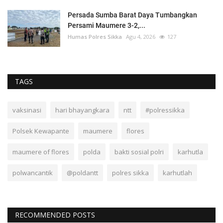
Persada Sumba Barat Daya Tumbangkan
Persami Maumere 3-2,...
Humas Polres Sikka
Agu 4, 2026
127
TAGS
vaksinasi
hari bhayangkara
ntt
#polressikka
Polsek Kewapante
maumere
flores
maumere of flores
polda
bakti sosial polri
karhutla
polwancantik
@poldantt
polres sikka
karhutlah
RECOMMENDED POSTS