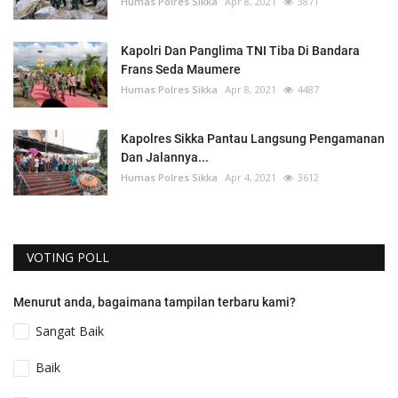
Humas Polres Sikka
Apr 8, 2021
3871
Kapolri Dan Panglima TNI Tiba Di Bandara
Frans Seda Maumere
Humas Polres Sikka
Apr 8, 2021
4487
Kapolres Sikka Pantau Langsung Pengamanan
Dan Jalannya...
Humas Polres Sikka
Apr 4, 2021
3612
VOTING POLL
Menurut anda, bagaimana tampilan terbaru kami?
Sangat Baik
Baik